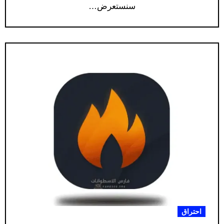
سنستعرض…
احتراق