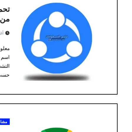
من 
أغس
التشغ
حسب 
مشار