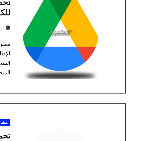
للكم
نوفمب
معلوم
السحا
المنص
مشار