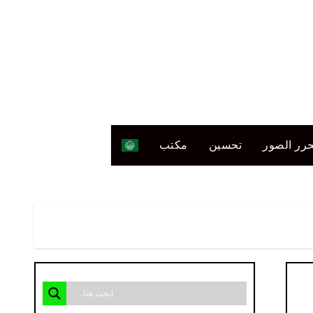
رر الصور
تحسين
مكتب