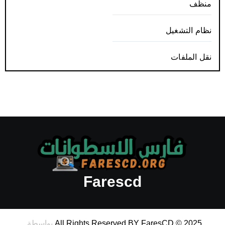
منظف
نظام التشغيل
نقل الملفات
Farescd
All Rights Reserved BY FaresCD © 2025
بواسطة
.