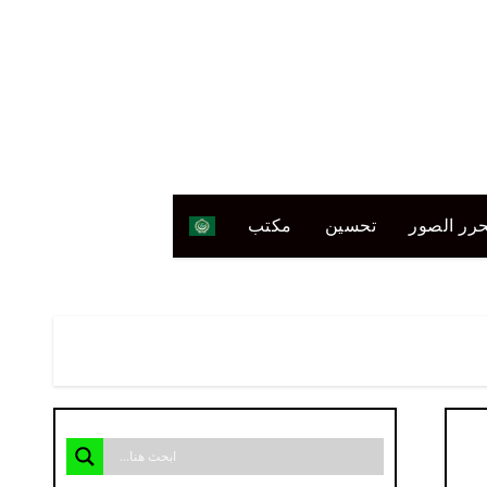
رر الصور
تحسين
مكتب