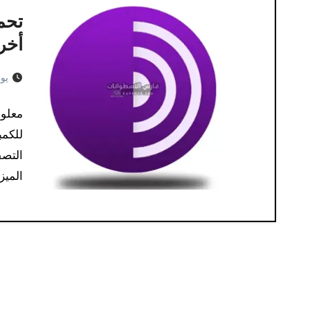
أخر إص
يونيو 
المي