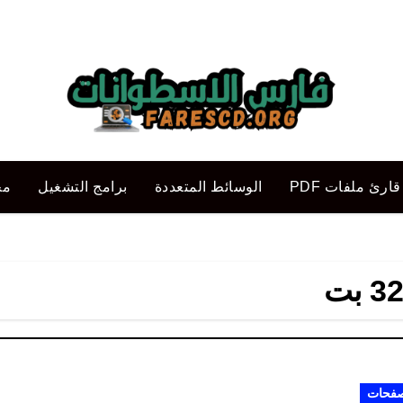
قارئ ملفات PDF
الوسائط المتعددة
برامج التشغيل
مح
صفحات