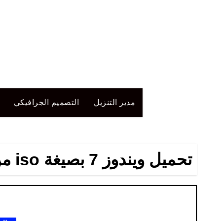
لتجاوز
لى
لمحتوى
مدير التنزيل
التصميم الجرافيكي
تحميل ويندوز 7 بصيغة iso من ميديا فاير انجليزي