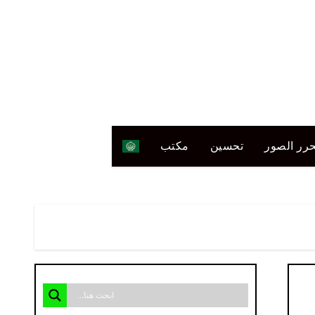
رر الصور
تحسين
مكتب