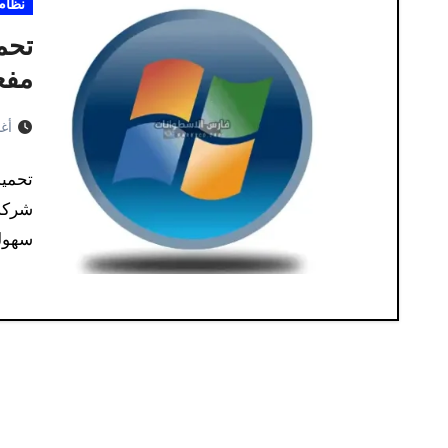
نظام
مفعلة
أغس
سهولة