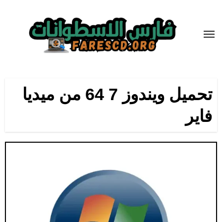
لتجاوز
لى
لمحتوى
تحميل ويندوز 7 64 من ميديا
فاير