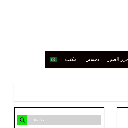
رر الصور
تحسين
مكتب