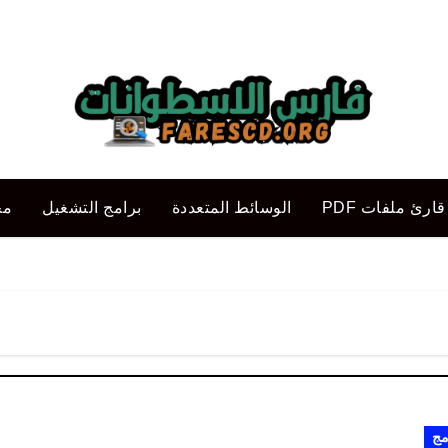
قارئ ملفات PDF
الوسائط المتعددة
برامج التشغيل
مح
مج