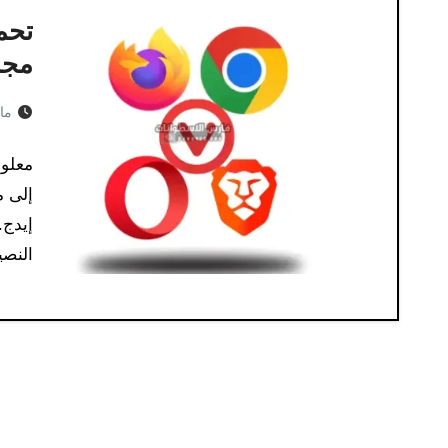
مجان
مايو 4
معلو
إلى م
إيدج.
النصي