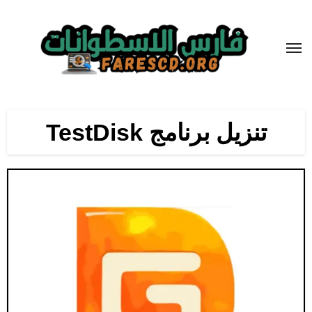
لتجاوز
لى
لمحتوى
تنزيل برنامج TestDisk