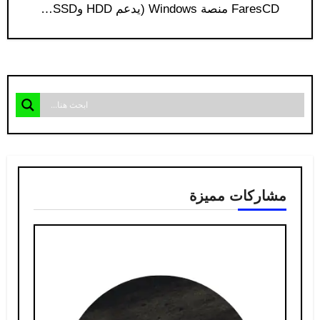
FaresCD منصة Windows (يدعم HDD وSSD…
مشاركات مميزة