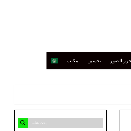
رر الصور
تحسين
مكتب