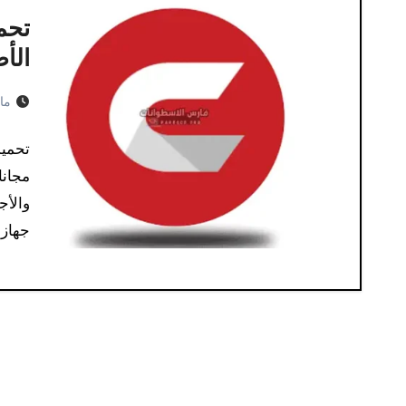
الأص
مايو 2
تحميل
مجانا
والأج
جهاز 