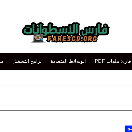
قارئ ملفات PDF
الوسائط المتعددة
برامج التشغيل
مح
مج