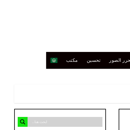
رر الصور
تحسين
مكتب