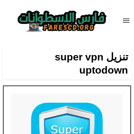
لتجاوز
لى
لمحتوى
تنزيل super vpn
uptodown