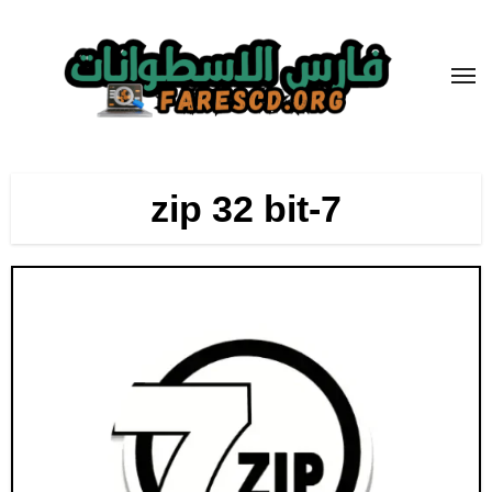
لتجاوز
لى
لمحتوى
7-zip 32 bit