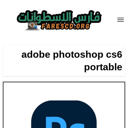
لتجاوز
لى
لمحتوى
adobe photoshop cs6
portable