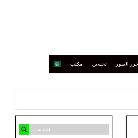
رر الصور
تحسين
مكتب