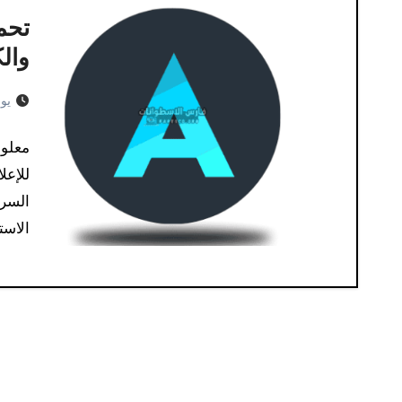
والكم
يوليو 
للإع
السري
الاست