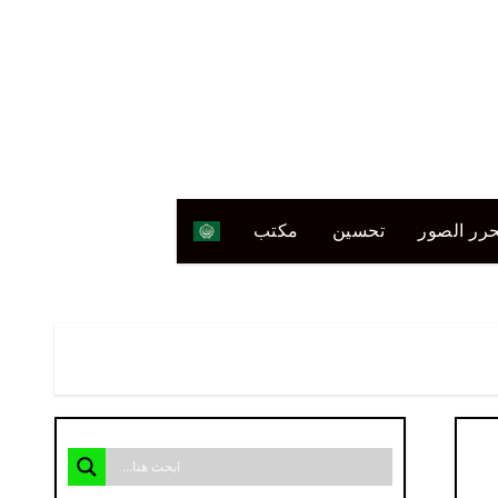
رر الصور
تحسين
مكتب