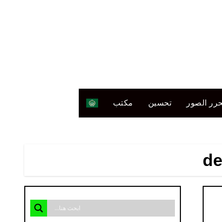
رر الصور
تحسين
مكتب
de