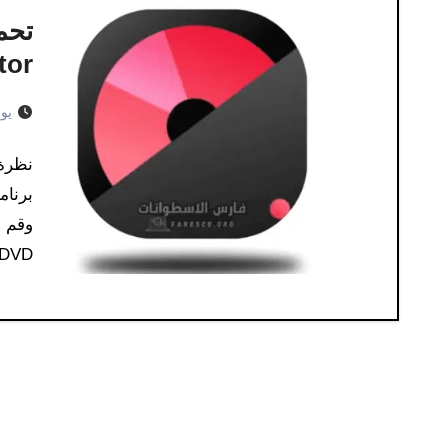
Creator تم
يوليو 
DVD…