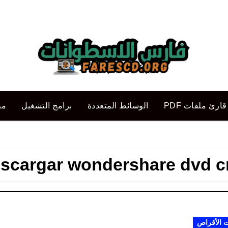
قارئ ملفات PDF
الوسائط المتعددة
برامج التشغيل
مح
scargar wondershare dvd cre
ت الأقراص