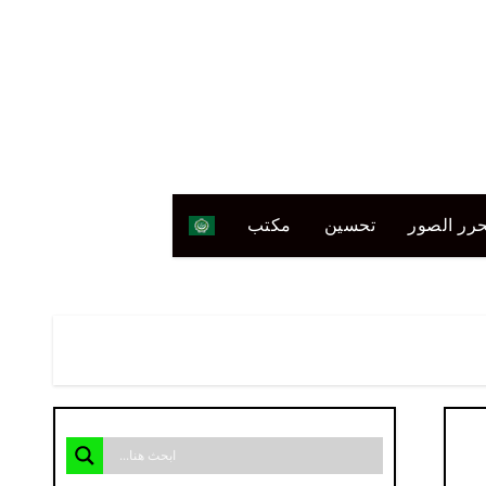
رر الصور
تحسين
مكتب