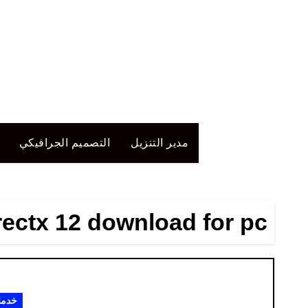
لتجاوز
لى
لمحتوى
مدير التنزيل
التصميم الجرافيكي
rectx 12 download for pc
خدم