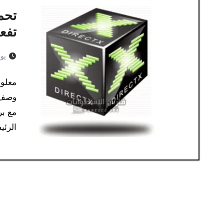
تفعي
يوليو 
وصف ا
الرئي