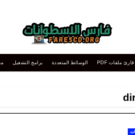
قارئ ملفات PDF
الوسائط المتعددة
برامج التشغيل
مح
di
ات