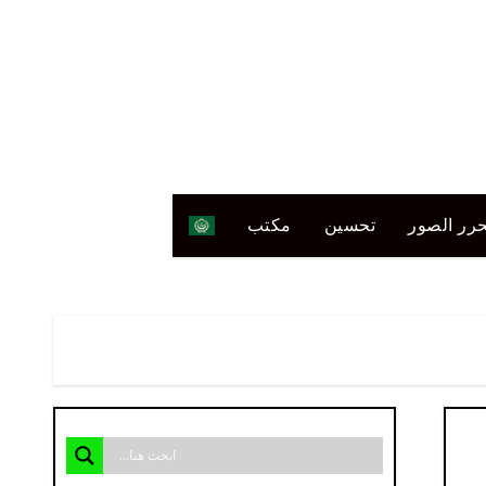
رر الصور
تحسين
مكتب