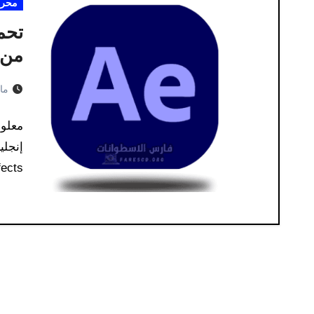
محرر 
من م
مايو 2
معلوم
After Effects