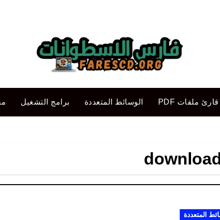
قارئ ملفات PDF
الوسائط المتعددة
برامج التشغيل
مح
download
ائط المتعددة