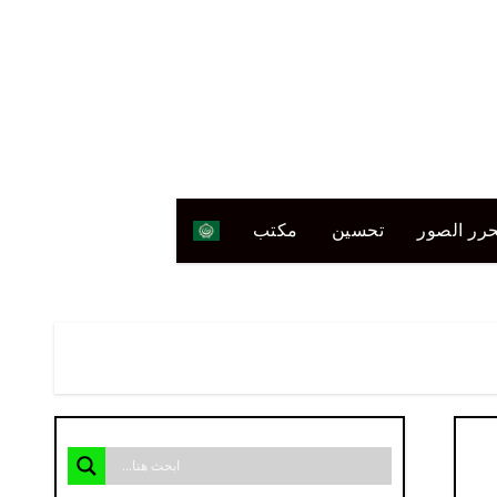
رر الصور
تحسين
مكتب