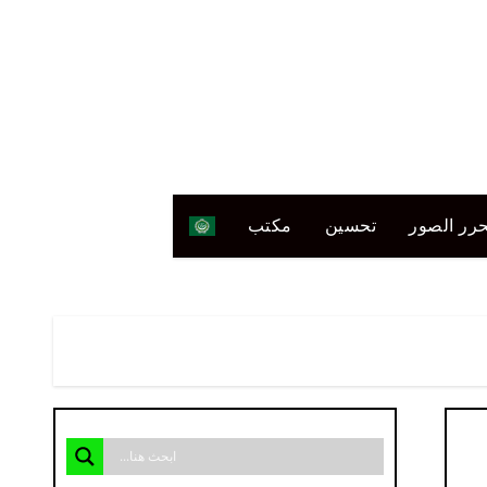
رر الصور
تحسين
مكتب