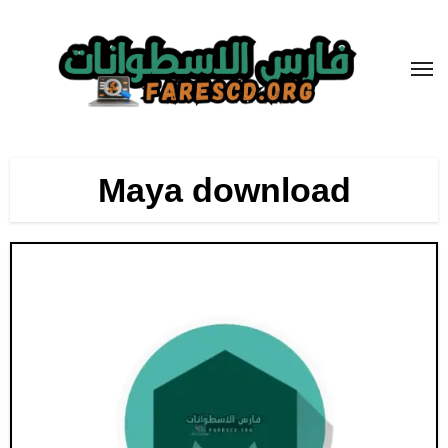
لتجاوز
لى
لمحتوى
Maya download