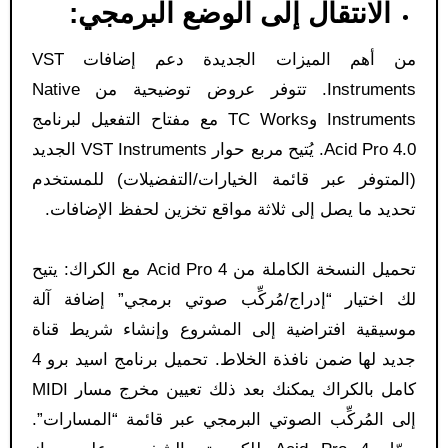
الانتقال إلى الوضع البرمجي:
من أهم الميزات الجديدة دعم إضافات VST
Instruments. تتوفر عروض توضيحية من Native
Instruments وTC Works مع مفتاح التفعيل لبرنامج
Acid Pro 4.0. يُتيح مربع حوار VST Instruments الجديد
(المتوفر عبر قائمة الخيارات/التفضيلات) للمستخدم
تحديد ما يصل إلى ثلاثة مواقع تخزين لحفظ الإضافات.
تحميل النسخة الكاملة من Acid Pro 4 مع الكراك: يتيح
لك اختيار “إدراج/مُركِّب صوتي برمجي” إضافة آلة
موسيقية افتراضية إلى المشروع وإنشاء شريط قناة
جديد لها ضمن نافذة الخلاط. تحميل برنامج اسيد برو 4
كامل بالكراك يمكنك بعد ذلك تعيين مخرج مسار MIDI
إلى المُركِّب الصوتي البرمجي عبر قائمة “المسارات”.