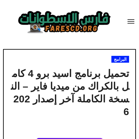
لتجاوز
لى
لمحتوى
البرامج
تحميل برنامج اسيد برو 4 كام
ل بالكراك من ميديا فاير – الن
سخة الكاملة آخر إصدار 202
6