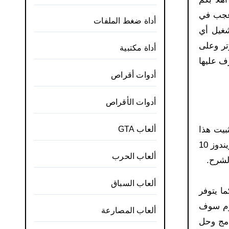
 قد سمعتم في يوم ما عن برنامج فلاش بلاير Adobe Flash Player ولا عجب في
أداة ضغط الملفات
شغيل أي
تر وعلى
أداة مكتبية
ف عليها
أدوات أقراص
أدوات الأقراص
بيت هذا
ألعاب GTA
البرنامج على جهازك وللعلم فبرنامج فلاش بلاير يأتي مثبتاً بشكل تلقائي على نسخ الويندوز ذلك بداية من ويندوز 7 إلى ويندوز 10
ألعاب الحرب
لشرح.
ألعاب السباق
ا يتوفر
يوم سوف
ألعاب المصارعة
تحميل البرنامج وحل