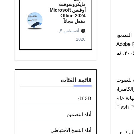
مايكروسوفت
أوفيس Microsoft
Office 2024
مفعل مجاناً
أغسطس 5,
 الفيديو،
2026
رها. ظهر الإصدار الأول من Adobe Flash Player
عام ١٩٩٥، وكان يُعرف سابقًا باسم Macromedia Flash Player. استمر تطوير Macromedia Flash Player حتى عام ٢٠٠٥، ثم
قائمة الفئات
تجاه للصوت
كاميرا،
 مبيعات Flash Player وتحديثاته مع نهاية عام
3D كاد
Ado للمستخدمين أثناء تنزيلات ٦٤ بت في منتصف يونيو ٢٠٢٠ أن Flash Player
أداة التصميم
أداة النسخ الاحتياطي
وم، أهلاً بكم