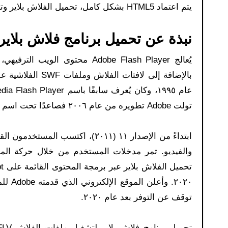
يتم اعتماد HTML5 بشكل كامل، تحميل الفلاش بلاير وتتمكن جميع المواقع من الاستفادة من إمكانياته بالكامل.
نبذة عن تحميل برنامج فلاش بلاير للكمبيوتر 2026
يُعالج Adobe Flash Player محتوى
تولت Adobe تطويره من عام ٢٠٠٦ فصاعدًا تحت اسم تحميل الفلاش بلاير.
ابتداءً من الإصدار ١١ (٢٠١١)، اك
والفيديو. تمر مدخلات المستخدم من خلال حركة الماوس
توقف عن التوفر بعد عام ٢٠٢٠.