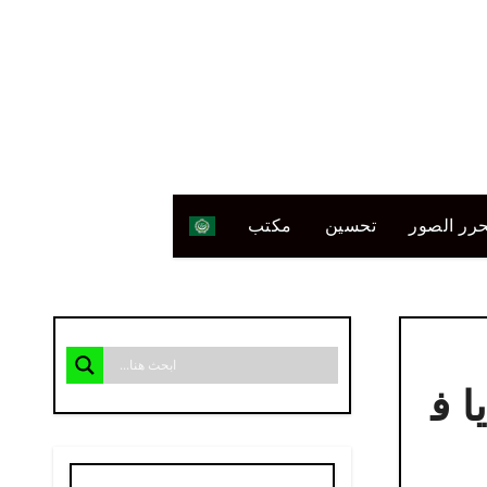
رر الصور
تحسين
مكتب
من ميديا ​​ف