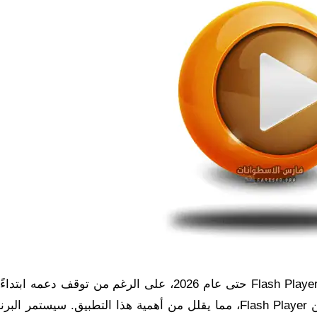
تحميل الفلاش بلاير لا تزال جوجل توفر إمكانية تنزيل Flash Player حتى عام 2026، على الرغم من تو
2021. تستخدم العديد من المواقع الآن HTML5 بدلاً من Flash Player، مما يقلل من أهمية هذا التطبيق. سي