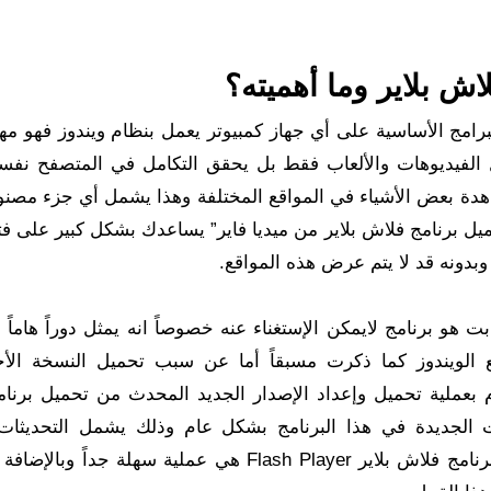
اش بلاير وما أهميته؟
اش بلاير للكمبيوتر ويندوز 7 هو أحد البرامج الأساسية على أي جهاز كمبيوتر يعمل بنظام ويندوز 
 الفيديوهات والألعاب فقط بل يحقق التكامل في المتصفح نفس
اهدة بعض الأشياء في المواقع المختلفة وهذا يشمل أي جزء مصنوع
ل برنامج فلاش بلاير من ميديا فاير” يساعدك بشكل كبير على فت
دونه قد لا يتم عرض هذه المواقع.
كل مختصر تحميل برنامج فلاش بلاير للكمبيوتر 64 بت هو برنامج لايمكن الإستغناء عنه خصوصاً انه يمثل دوراً 
ع الويندوز كما ذكرت مسبقاً أما عن سبب تحميل النسخة الأ
 بعملية تحميل وإعداد الإصدار الجديد المحدث من تحميل برنا
حصول على المميزات الجديدة في هذا البرنامج بشكل عام وذلك يشمل التحديث
المشاكل التي قد تواجهك وبشكل عام عملية تحديث برنامج فلاش بلاير Flash Player هي عملية سهلة