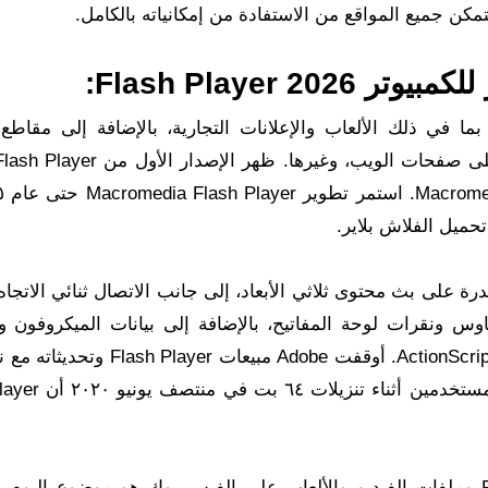
Flash Player :
 الويب الترفيهي، بما في ذلك الألعاب والإعلانات التجارية، بالإضافة إلى مقاطع
بالإضافة إلى لافتات الفلاش وملفات SWF الفلاشية على صفحات الويب، وغي
تسب المستخدمون القدرة على بث محتوى ثلاثي الأبعاد، إلى جانب الاتصال ثنائي الا
 ونقرات لوحة المفاتيح، بالإضافة إلى بيانات الميكروفون وال
تحميل الفلاش بلاير عبر برمجة المحتوى القائمة على ActionScript. أوقفت Adobe
٢٠٢٠. وأعلن الموقع الإلكتروني الذي قدمته be
تحميل برنامج فلاش بلاير لتشغيل ملفات الفلاش FLV وملفات الفيديو والألعاب على الفيس بوك هو موضوع الي