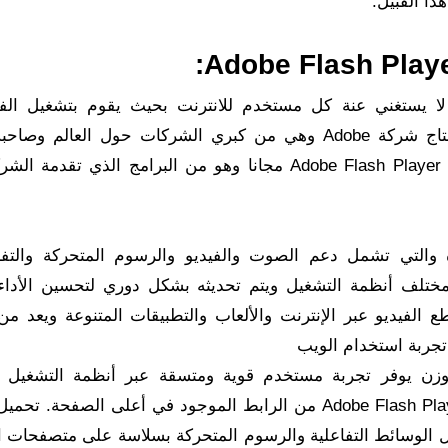
ذا القبيل.
 لا يستغني عنة كل مستخدم للانترنت بحيث يقوم بتشغيل الف
والوسائط المتعددة اثناء تصفحك للانترنت وهو من انتاج شركة Adobe وهي من كبري الشركات حول العا
الفوتوشوب والعديد من البرامج ولكنها تقدم لنا Adobe Flash Player 2025 مجانا وهو من البرامج الذي
ة والتي تشمل دعم الصوت والفيديو والرسوم المتحركة والتف
مختلف أنظمة التشغيل ويتم تحديثه بشكل دوري لتحسين الأداء
الفيديو عبر الإنترنت والألعاب والتطبيقات المتنوعة ويعد من 
 تجربة استخدام الويب
والمتصفحات والأجهزة المحمولة. يمكنك من تنزيل Adobe Flash Player من الرابط الموجود في أعلى الص
ل الوسائط التفاعلية والرسوم المتحركة بسلاسة على متصفحات ال