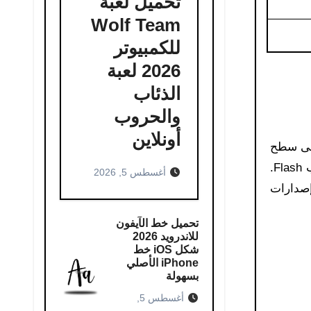
تحميل لعبة
Wolf Team
للكمبيوتر
2026 لعبة
الذئاب
والحروب
أونلاين
Adob كأداة أساسية نظرًا لقدرته على تشغيل صيغ SWF على سطح
المكتب وتشغيل محتوى الوسائط المتعددة من الإنترنت، مثل الصوت والفيديو، تحميل الفلاش بلاير بالإضافة إلى ألعاب Flash.
أغسطس 5, 2026
لمتوافق مع أنظمة 64 بت و32 بت لجميع إصدارات
تحميل خط الآيفون
للاندرويد 2026
شكل iOS خط
iPhone الأصلي
بسهولة
أغسطس 5,