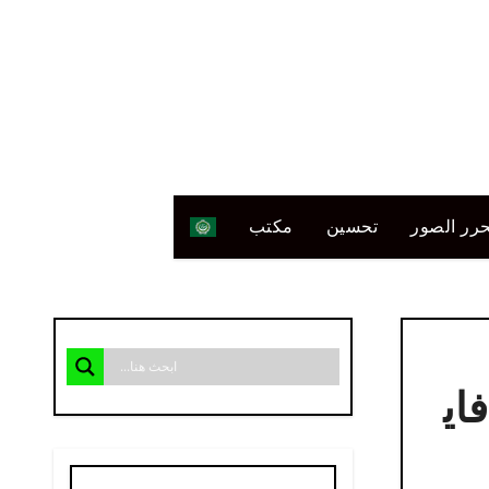
رر الصور
تحسين
مكتب
​​فاي