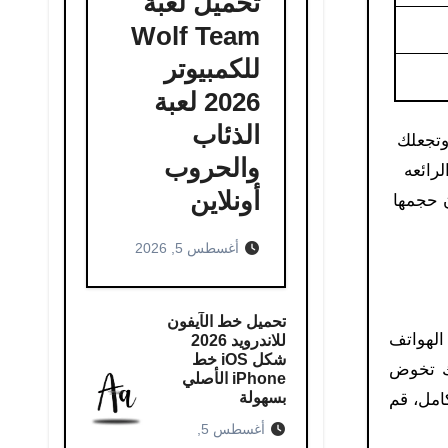
تحميل لعبة
Wolf Team
للكمبيوتر
2026 لعبة
الذئاب
والحروب
رائعه
أونلاين
ن حجمها
أغسطس 5, 2026
تحميل خط الآيفون
لى الهواتف
للاندرويد 2026
شكل iOS خط
وكأنك تخوض
iPhone الأصلي
بسهولة
امل، قم
أغسطس 5,