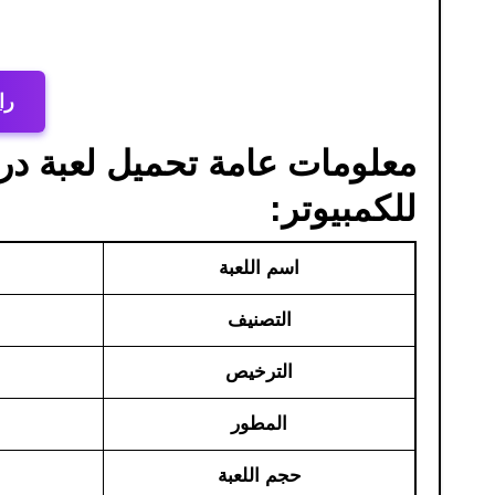
را
للكمبيوتر​:
اسم اللعبة
التصنيف
الترخيص
المطور
حجم اللعبة