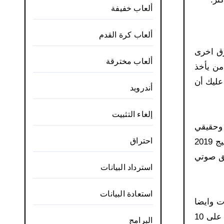
ألعاب خفيفة
ألعاب كرة القدم
 فرق اخرى
ألعاب مخترقة
من يأخذ
عليك أن
أندرويد
إلغاء التثبيت
وي وحقيقي
احتراق
للفريق وعندما تفوز وتصل الى القسم الاسطوري يمكنك أن تختار الملعب الذي تريد ان تلعب به، تحميل لعبة دريم ليج 2019
يق صوتي
استرداد البيانات
استعادة البيانات
كلات وايضا
خاصة بحارس المرمى الذي يقوم بالدفاع عن الهجمات، وهذا حول اللعبة الى لعبة حقيقية بدرجه كبيره واللعبة تحتوي على 10
البرامج