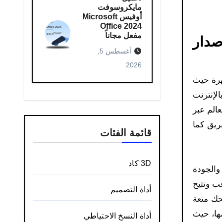
مايكروسوفت
أوفيس Microsoft
Office 2024
مفعل مجاناً
ر اصدار
أغسطس 5,
2026
الشهرة حيث
لإنترنت
عالم عبر
الفريق كما
قائمة الفئات
3D كاد
لدقة والجودة
ب وتتيح
أداة التصميم
كرة القدم المعروفة متاحة في DLS 2019، مما يمنحك متعة
لتي تقدمها، حيث
أداة النسخ الاحتياطي