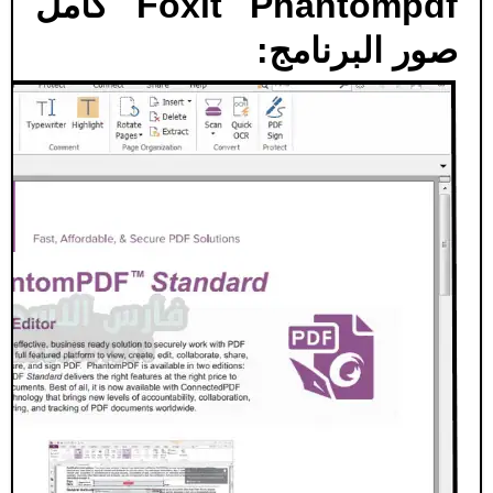
Foxit Phantompdf كامل
صور البرنامج: