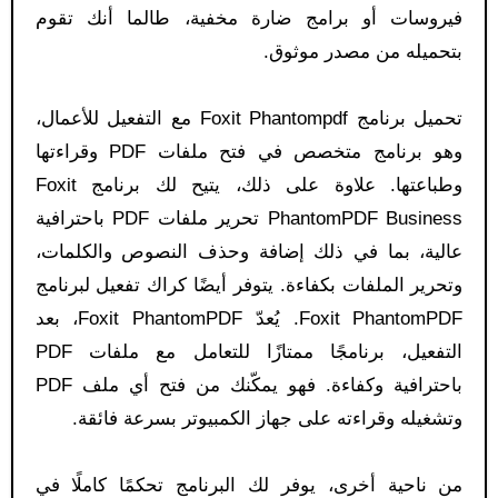
فيروسات أو برامج ضارة مخفية، طالما أنك تقوم
بتحميله من مصدر موثوق.
تحميل برنامج Foxit Phantompdf مع التفعيل للأعمال،
وهو برنامج متخصص في فتح ملفات PDF وقراءتها
وطباعتها. علاوة على ذلك، يتيح لك برنامج Foxit
PhantomPDF Business تحرير ملفات PDF باحترافية
عالية، بما في ذلك إضافة وحذف النصوص والكلمات،
وتحرير الملفات بكفاءة. يتوفر أيضًا كراك تفعيل لبرنامج
Foxit PhantomPDF. يُعدّ Foxit PhantomPDF، بعد
التفعيل، برنامجًا ممتازًا للتعامل مع ملفات PDF
باحترافية وكفاءة. فهو يمكّنك من فتح أي ملف PDF
وتشغيله وقراءته على جهاز الكمبيوتر بسرعة فائقة.
من ناحية أخرى، يوفر لك البرنامج تحكمًا كاملًا في