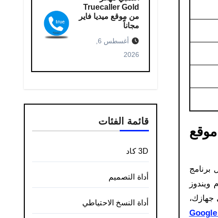
Truecaller Gold
من موقع ميديا فاير
مجاناً
أغسطس 6,
2026
قائمة الفئات
I النظيف من موقع
3D كاد
 برنامج
أداة التصميم
 كل هذا صدفةً، بل لأن برنامج Internet Download Manager لنظام ويندوز
ى جهازك،
أداة النسخ الاحتياطي
Googl