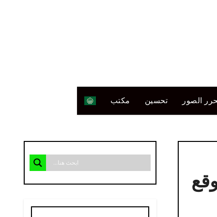
رر الصور
تحسين
مكتب
وقع