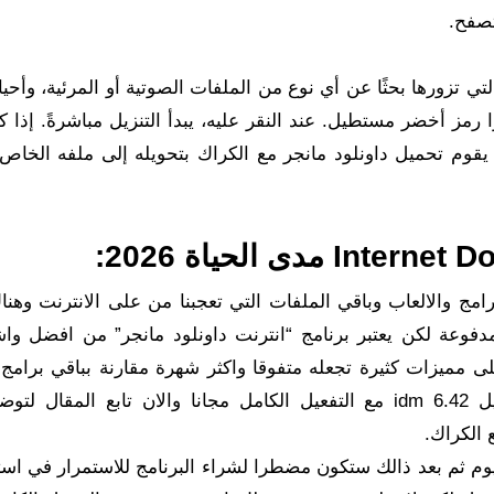
ي تزورها بحثًا عن أي نوع من الملفات الصوتية أو المرئية، وأحيان
 رمز أخضر مستطيل. عند النقر عليه، يبدأ التنزيل مباشرةً. إذا كن
 يقوم تحميل داونلود مانجر مع الكراك بتحويله إلى ملفه الخاص، 
Internet 
مدى الحياة 2026:
برامج والالعاب وباقي الملفات التي تعجبنا من على الانترنت وهنا
لمدفوعة لكن يعتبر برنامج “انترنت داونلود مانجر” من افضل وا
ى مميزات كثيرة تجعله متفوقا واكثر شهرة مقارنة بباقي برامج 
وفي هذا الموضوع الحصري أقدم لكم برنامج التحميل idm 6.42 مع التفعيل الكامل مجانا والان تابع ال
 الكراك.
ر تحميل داونلود مانجر مع الكراك فترة تجريبية 30 يوم ثم بعد ذالك ستكون مضطرا لشراء البرنامج للاستمرار ف