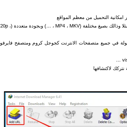
ر امكانية التحميل من معظم المواقع
تحميل مقاطع الفيديو بسهولة من على YouTube م
سهولة في جميع متصفحات الانترنت كجوجل كروم ومتصفح فاير
 نتركك لاكتشافها