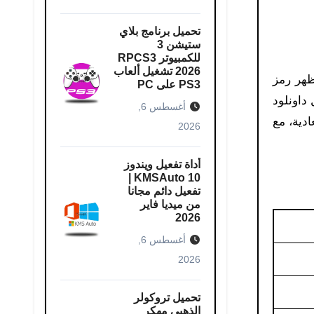
تحميل برنامج بلاي
ستيشن 3
للكمبيوتر RPCS3
2026 تشغيل ألعاب
ظهر رمز
PS3 على PC
 داونلود
أغسطس 6,
دية، مع
2026
أداة تفعيل ويندوز
10 KMSAuto |
تفعيل دائم مجانا
من ميديا فاير
2026
أغسطس 6,
2026
تحميل تروكولر
الذهبي مهكر