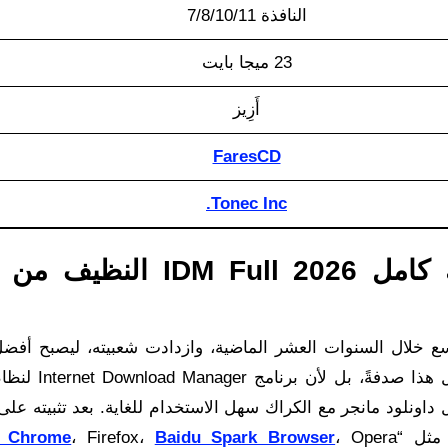
النافذة 7/8/10/11
23 ميجا بايت
أَزِيز
FaresCD
Tonec Inc.
تحميل داونلود مانجر مع الكراك كامل 2026 DM Full
ع خلال السنوات العشر الماضية، وازدادت شعبيته، ليصبح أفضل
تنزيل، مع أكثر من 300 مليون مستخدم. لم يحدث
 داونلود مانجر مع الكراك سهل الاستخدام للغاية. بعد تثبيته عل
 مثل “
، Opera
Baidu Spark Browser
، Firefox،
e Chrome