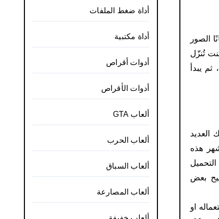
أداة ضغط الملفات
أداة مكتبية
ًا الصور
ت تُنزّل
أدوات أقراص
ثم يبدأ
أدوات الأقراص
ألعاب GTA
ك العديد
ألعاب الحرب
شهر هذه
التحميل
ألعاب السباق
مقال لتوضيح بعض
ألعاب المصارعة
ي استعماله او
ألعاب خفيفة