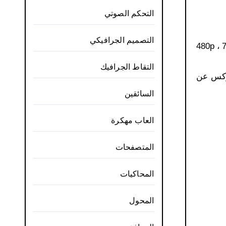
التحكم الصوتي
التصميم الجرافيكي
ثلا وذالك بصيغ مختلفة (MP4 ، MKV ، …) وبجودة متعددة (480p ، 720p ،
التقاط الجرافيك
فوكس عن
السائقين
العاب مهكرة
المتصفحات
المحاكيات
المحول