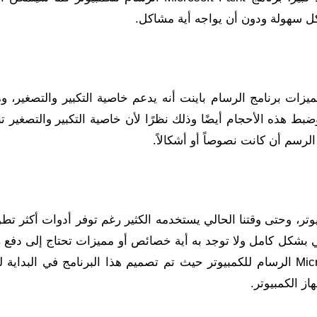
كل سهولة ودون أن يواجه أية مشاكل.
بيوتر من ضمن مميزات برنامج الرسام باينت أنه يدعم خاصية التكبير والتصغير،
وتر، وحتى وقتنا الحالي يستخدمه الكثير رغم توفر أدوات أكثر تطور
 بشكل كامل ولا توجد به أية خصائص أو مميزات تحتاج إلى دفع 
مبالغ مالية بل على العكس تمامًا، برنامج Microsoft Paint الرسام للكمبيوتر حيث تم تصميم هذا البرنامج في ا
ز الكمبيوتر.