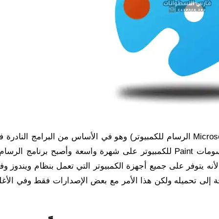
برنامج الرسام يطلق عليه بالإنجليزية (برنامج Microsoft Paint الرسام للكمبيوتر) وهو في الأساس من البرامج ا
خدمة الرسم الحاسوبي وسرعان ما حصل برنامج الرسومات Paint للكمبيوتر على شهرة واسعة وأصبح برنامج
 لأنه يتوفر على جميع أجهزة الكمبيوتر التي تعمل بنظام ويندوز وف
جة إلى تحميله ولكن هذا الأمر مع بعض الإصدارات فقط وفي الأغ