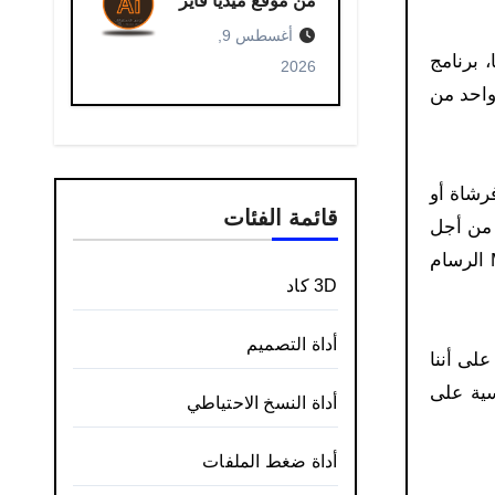
من موقع ميديا فاير
أغسطس 9,
 برنامج
2026
 واحد من
رشاة أو
قائمة الفئات
 من أجل
البدء في عملية التلوين، ويمكن للفرد تحديد اللون والتحكم في درجة اللون أيضًا بكل سهولة، برنامج Microsoft Paint الرسام
3D كاد
أداة التصميم
على أننا
ورة أساسية على
أداة النسخ الاحتياطي
أداة ضغط الملفات