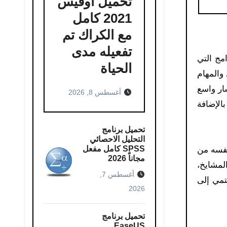
تحميل اوفيس
2021 كامل
مع الكراك تم
تفعيله مدى
20 هو من أكثر البرامج التي
الحياة
والمهام
احة في نفوس المسلمين من شتى بقاع العالم.وشهد برنامج Quran Flash انتشار واسع
أغسطس 8, 2026
بالإضافة
تحميل برنامج
التحليل الاحصائي
SPSS كامل مفعل
نفسه من
مجاناً 2026
المشايخ،
أغسطس 7,
تمي إلى
2026
تحميل برنامج
EaseUS