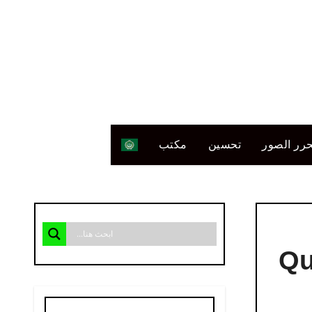
رر الصور
تحسين
مكتب
Quran F