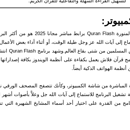
لتسهيل القراءة السهلة والتفاعلية للقرآن الكريم.
بيوتر:
مصحف المدينة المنورة Quran Flash برابط مباشر مجانا 25
 إلى آيات الله عز وجل طيلة الوقت، أو أثناء أداء بعض الأعمال 
على الكمبيوتر، لما في آيات الله تعالى ر
مج قرآن فلاش يعمل بكفاءة على أنظمة الويندوز بكافة إصداراتها 
نظمة الهواتف الذكية أيضاً.
ءة المباشرة من شاشة الكمبيوتر، وكأنك تتصفح المصحف الورقي 
 تشغيل البرنامج للاستماع إلى آيات الله جل وعلاَّ بأصوات أشهر 
امج من القدرة على اختيار أحد أسماء المشايخ الشهيرة التي تن