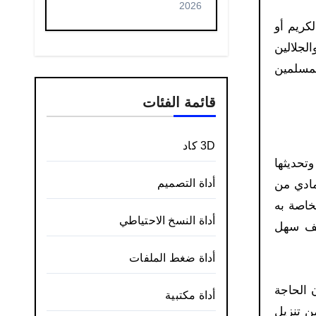
2026
كريم أو
لجلالين
لمسلمين
قائمة الفئات
3D كاد
تحديثها
أداة التصميم
مادي من
خاصة به
أداة النسخ الاحتياطي
فيف سهل
أداة ضغط الملفات
كل مجاني دون الحاجة
أداة مكتبية
ن تنزيل